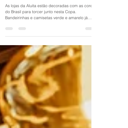
As lojas da Aluita estão decoradas com as cores
do Brasil para torcer junto nesta Copa.
Bandeirinhas e camisetas verde e amarelo já
fazem parte da rotina das nossas unidades. Além
da decoração, todos os jogos da Copa estão
passando em nossas televisões para que os
nossos clientes possam acompanhar tudo em
tempo real. Mas o melhor de tudo é que estamos
com uma ação especial neste período de Copa
do Mundo. Ao comprar nas Lojas Aluita, você
tem três chances de chute a gol para g