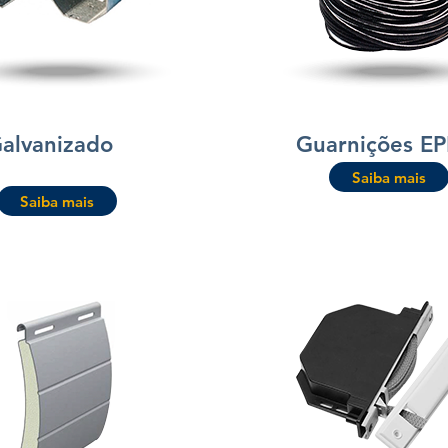
Galvanizado
Guarnições E
Saiba mais
Saiba mais