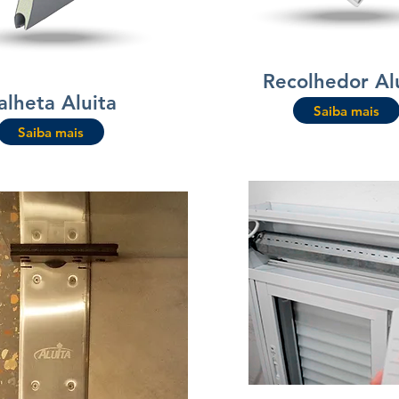
Recolhedor Al
alheta Aluita
Saiba mais
Saiba mais