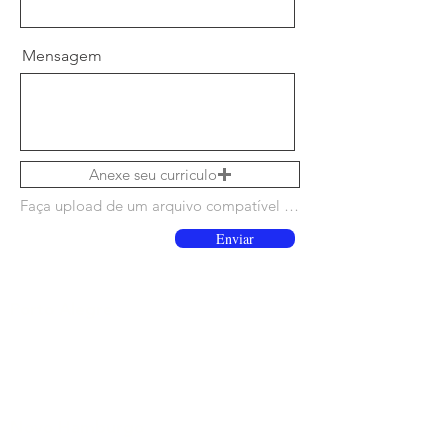
Mensagem
Anexe seu curriculo
Faça upload de um arquivo compatível (máx. 15MB)
Enviar
Porto Alegre
Av. Sertório, 1544
Tel:
(51) 3373-8700
Novo Hamburgo