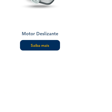
Motor Deslizante
Saiba mais
Porto Alegre
Av. Sertório, 1544
Tel:
(51) 3373-8700
Novo Hamburgo
Rod. BR 116, 3200