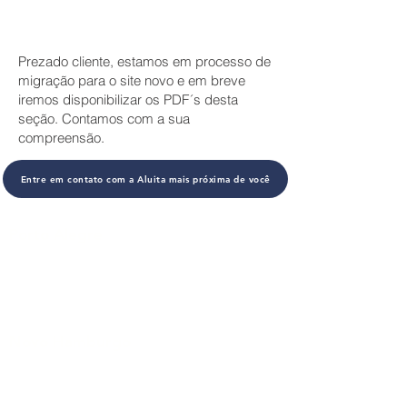
Prezado cliente, estamos em processo de
migração para o site novo e em breve
iremos disponibilizar os PDF´s desta
seção. Contamos com a sua
compreensão.
​Entre em contato com a Aluita mais próxima de você
Porto Alegre
Av. Sertório, 1544
Tel:
(51) 3373-8700
Novo Hamburgo
Rod. BR 116, 3200